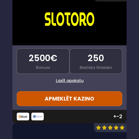
2500€
250
Bonuss
Bezriska Griezieni
Lasīt apskatu
APMEKLĒT KAZINO
+-2