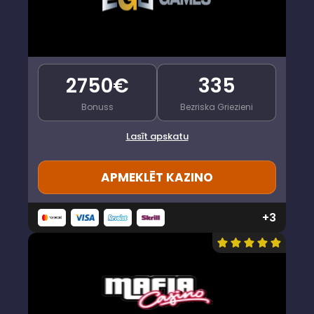
2750€
335
Bonuss
Bezriska Griezieni
Lasīt apskatu
APMEKLĒT KAZINO
+3