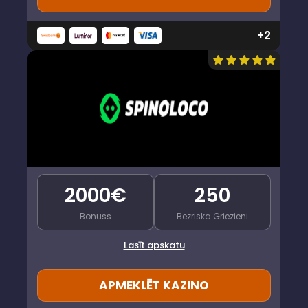
+2
2000€
250
Bonuss
Bezriska Griezieni
Lasīt apskatu
APMEKLĒT KAZINO