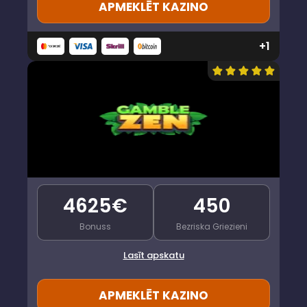
APMEKLĒT KAZINO
+1
4625€
450
Bonuss
Bezriska Griezieni
Lasīt apskatu
APMEKLĒT KAZINO