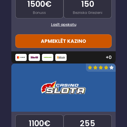
1500€
150
Bonuss
Bezriska Griezieni
Lasīt apskatu
APMEKLĒT KAZINO
+0
1100€
255