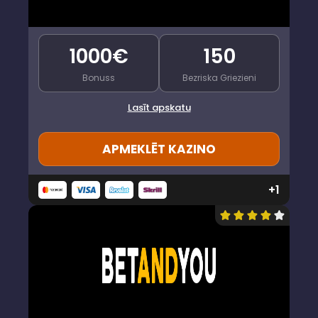
1000€
150
Bonuss
Bezriska Griezieni
Lasīt apskatu
APMEKLĒT KAZINO
+1