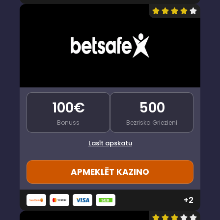
100€
500
Bonuss
Bezriska Griezieni
Lasīt apskatu
APMEKLĒT KAZINO
+2