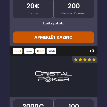
20€
200
Bonuss
Bezriska Griezieni
Lasīt apskatu
APMEKLĒT KAZINO
+3
2000€
100