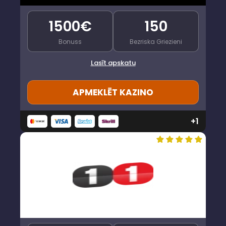
1500€
150
Bonuss
Bezriska Griezieni
Lasīt apskatu
APMEKLĒT KAZINO
+1