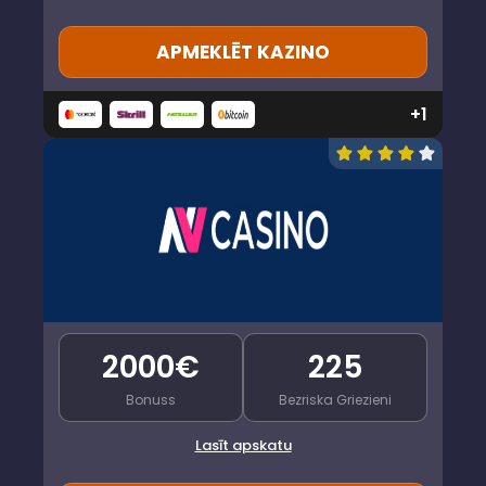
APMEKLĒT KAZINO
+1
2000€
225
Bonuss
Bezriska Griezieni
Lasīt apskatu