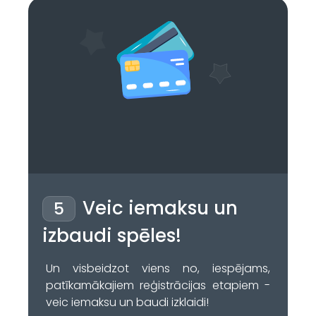
Veic iemaksu un
5
izbaudi spēles!
Un visbeidzot viens no, iespējams,
patīkamākajiem reģistrācijas etapiem -
veic iemaksu un baudi izklaidi!