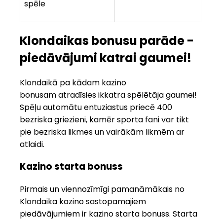
spēle
Klondaikas bonusu parāde -
piedāvājumi katrai gaumei!
Klondaikā pa kādam kazino
bonusam atradīsies ikkatra spēlētāja gaumei!
Spēļu automātu entuziastus priecē 400
bezriska griezieni, kamēr sporta fani var tikt
pie bezriska likmes un vairākām likmēm ar
atlaidi.
Kazino starta bonuss
Pirmais un viennozīmīgi pamanāmākais no
Klondaika kazino sastopamajiem
piedāvājumiem ir kazino starta bonuss. Starta