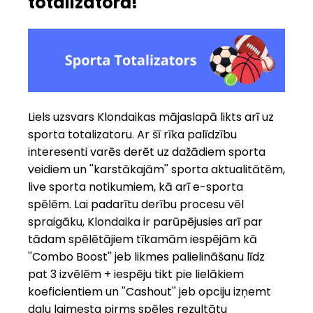
totalizatorā!
Liels uzsvars Klondaikas mājaslapā likts arī uz
sporta totalizatoru. Ar šī rīka palīdzību
interesenti varēs derēt uz dažādiem sporta
veidiem un ''karstākajām'' sporta aktualitātēm,
live sporta notikumiem, kā arī e-sporta
spēlēm. Lai padarītu derību procesu vēl
spraigāku, Klondaika ir parūpējusies arī par
tādam spēlētājiem tīkamām iespējām kā
''Combo Boost'' jeb likmes palielināšanu līdz
pat 3 izvēlēm + iespēju tikt pie lielākiem
koeficientiem un ''Cashout'' jeb opciju izņemt
daļu laimesta pirms spēles rezultātu