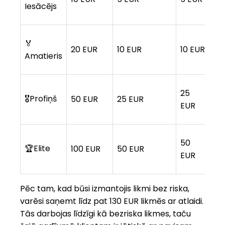
Iesācējs
🏅
20 EUR
10 EUR
10 EUR
Amatieris
25
🎖️Profiņš
50 EUR
25 EUR
EUR
50
🏆Elite
100 EUR
50 EUR
EUR
Pēc tam, kad būsi izmantojis likmi bez riska,
varēsi saņemt līdz pat 130 EUR likmēs ar atlaidi.
Tās darbojas līdzīgi kā bezriska likmes, taču