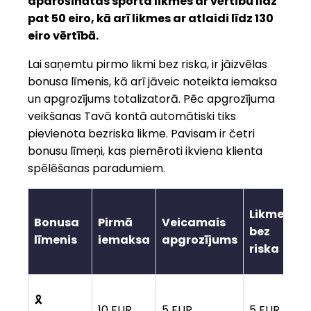
apdrošinātas sporta likmes ar vērtību līdz
pat 50 eiro, kā arī likmes ar atlaidi līdz 130
eiro vērtībā.
Lai saņemtu pirmo likmi bez riska, ir jāizvēlas
bonusa līmenis, kā arī jāveic noteikta iemaksa
un apgrozījums totalizatorā. Pēc apgrozījuma
veikšanas Tavā kontā automātiski tiks
pievienota bezriska likme. Pavisam ir četri
bonusu līmeņi, kas piemēroti ikviena klienta
spēlēšanas paradumiem.
Likme
Bonusa
Pirmā
Veicamais
bez
līmenis
iemaksa
apgrozījums
riska
🎗️
10 EUR
5 EUR
5 EUR