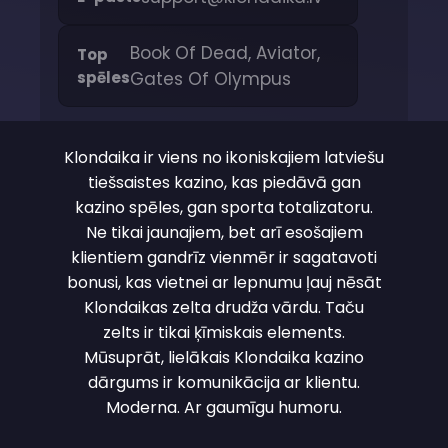
Book Of Dead, Aviator,
Top
spēles
Gates Of Olympus
Klondaika ir viens no ikoniskajiem latviešu
tiešsaistes kazino, kas piedāvā gan
kazino spēles, gan sporta totalizatoru.
Ne tikai jaunajiem, bet arī esošajiem
klientiem gandrīz vienmēr ir sagatavoti
bonusi, kas vietnei ar lepnumu ļauj nēsāt
Klondaikas zelta drudža vārdu. Taču
zelts ir tikai ķīmiskais elements.
Mūsuprāt, lielākais Klondaika kazino
dārgums ir komunikācija ar klientu.
Moderna. Ar gaumīgu humoru.