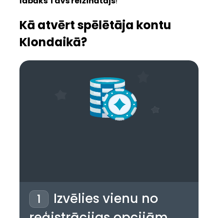
labāks Tavs reizinātājs
!
Kā atvērt spēlētāja kontu
Klondaikā?
Izvēlies vienu no
1
reģistrācijas opcijām