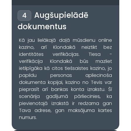
Augšupielādē
4
dokumentus
Kā jau lielākajā daļā mūsdienu online
kazino, arī Klondaikā neiztikt bez
identitātes verifikācijas. Tiesa -
verifikācija Klondaikā būs mazliet
ietilpīgāka kā citos tiešsaistes kazino, jo
papildu personas apliecinoša
dokumenta kopijai, kazino no Tevis var
pieprasīt arī bankas konta izrakstu. Šī
scenārija gadījumā pārliecinies, ka
pievienotajā izrakstā ir redzama gan
Tava adrese, gan maksājuma kartes
numurs.