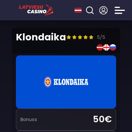
Klondaika
5/5
50€
Bonuss