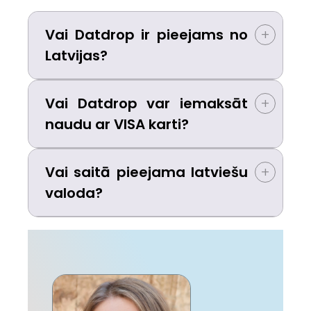
Vai Datdrop ir pieejams no
Latvijas?
Vai Datdrop var iemaksāt
naudu ar VISA karti?
Vai saitā pieejama latviešu
valoda?