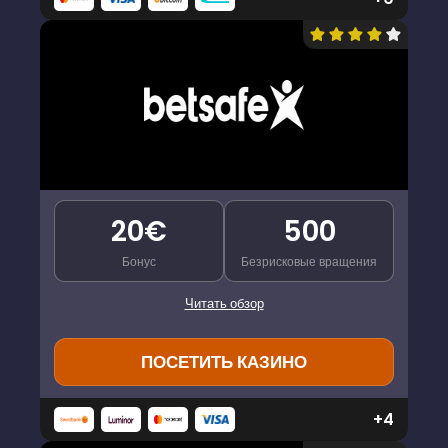
20€
500
Бонус
Безрисковые вращения
Читать обзор
ПОСЕТИТЬ КАЗИНО
+4