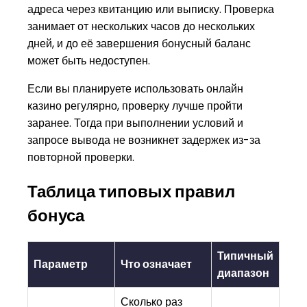
адреса через квитанцию или выписку. Проверка
занимает от нескольких часов до нескольких
дней, и до её завершения бонусный баланс
может быть недоступен.
Если вы планируете использовать онлайн
казино регулярно, проверку лучше пройти
заранее. Тогда при выполнении условий и
запросе вывода не возникнет задержек из-за
повторной проверки.
Таблица типовых правил
бонуса
Типичный
Параметр
Что означает
диапазон
Сколько раз