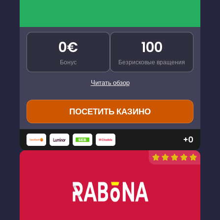
0€
100
Бонус
Безрисковые вращения
Читать обзор
ПОСЕТИТЬ КАЗИНО
+0