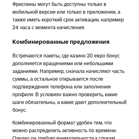
Фриспины могут быть доступны только в
мобильной версии или только в приложении, а
также иметь короткий срок активации, например
24 часа с момента начисления.
Комбинированные предложения
Встречаются пакеты, где казино 20 евро бонус
дополняется вращениями или небольшими
заданиями. Например, сначала начисляют часть
суммы, а остальное открывается после
подтверждения телефона или заполнения
профиля. В условиях важно проверить, какие
шаги обязательны, а какие дают дополнительный
бонус.
Комбинированный формат удобен тем, что
можно распределить активность по времени.
Однако он требует внимательности к срокам,