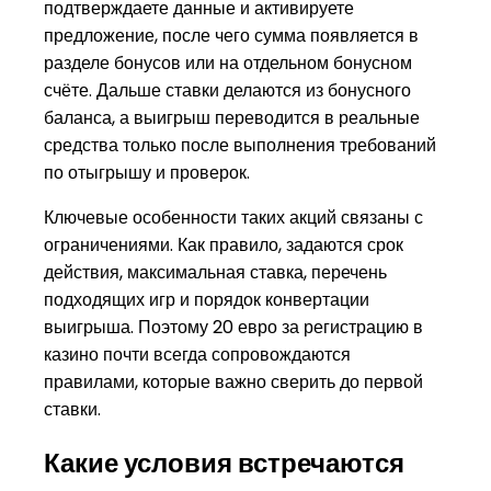
подтверждаете данные и активируете
предложение, после чего сумма появляется в
разделе бонусов или на отдельном бонусном
счёте. Дальше ставки делаются из бонусного
баланса, а выигрыш переводится в реальные
средства только после выполнения требований
по отыгрышу и проверок.
Ключевые особенности таких акций связаны с
ограничениями. Как правило, задаются срок
действия, максимальная ставка, перечень
подходящих игр и порядок конвертации
выигрыша. Поэтому 20 евро за регистрацию в
казино почти всегда сопровождаются
правилами, которые важно сверить до первой
ставки.
Какие условия встречаются