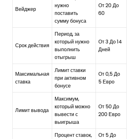
нужно
От 20 До
Вейджер
поставить
60
сумму бонуса
Период, за
который нужно
От 3 До 14
Срок действия
выполнить
Дней
отыгрыш
Лимит ставки
Максимальная
От 0,5 До
при активном
ставка
5 Евро
бонусе
Максимум,
который можно
От 50 До
Лимит вывода
вывести с
200 Евро
выигрыша
Процент ставок,
От 5 До