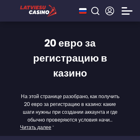
20 евро за
регистрацию в
казино
На этой странице разобрано, как получить
20 евро за регистрацию в казино: какие
шаги нужны при создании аккаунта и где
обычно проверяются условия начи...
⌄
Читать далее