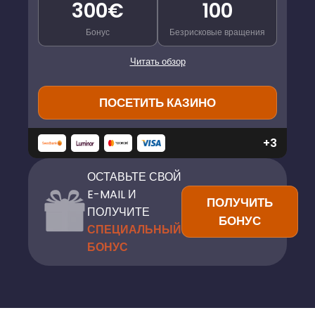
300€
100
Бонус
Безрисковые вращения
Читать обзор
ПОСЕТИТЬ КАЗИНО
+3
ОСТАВЬТЕ СВОЙ
E-MAIL И
ПОЛУЧИТЬ
ПОЛУЧИТЕ
БОНУС
СПЕЦИАЛЬНЫЙ
БОНУС