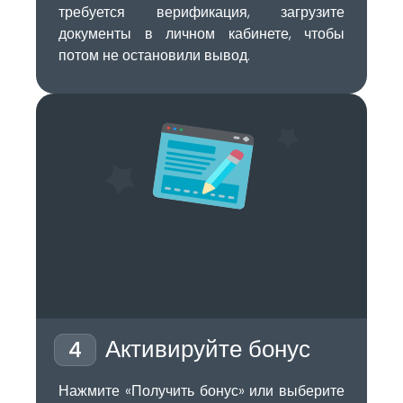
требуется верификация, загрузите
документы в личном кабинете, чтобы
потом не остановили вывод.
Активируйте бонус
4
Нажмите «Получить бонус» или выберите