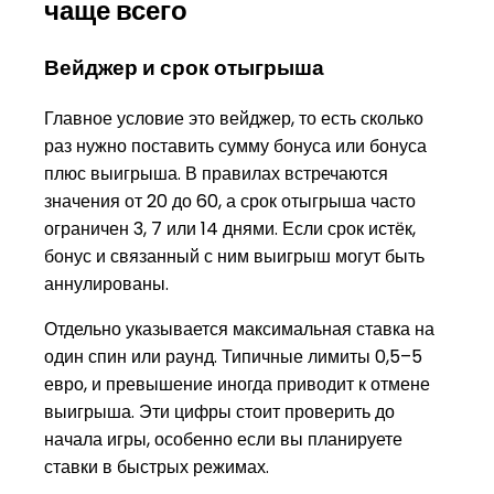
чаще всего
Вейджер и срок отыгрыша
Главное условие это вейджер, то есть сколько
раз нужно поставить сумму бонуса или бонуса
плюс выигрыша. В правилах встречаются
значения от 20 до 60, а срок отыгрыша часто
ограничен 3, 7 или 14 днями. Если срок истёк,
бонус и связанный с ним выигрыш могут быть
аннулированы.
Отдельно указывается максимальная ставка на
один спин или раунд. Типичные лимиты 0,5–5
евро, и превышение иногда приводит к отмене
выигрыша. Эти цифры стоит проверить до
начала игры, особенно если вы планируете
ставки в быстрых режимах.