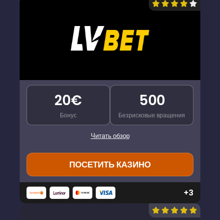
20€
500
Бонус
Безрисковые вращения
Читать обзор
ПОСЕТИТЬ КАЗИНО
+3