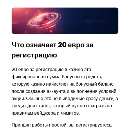
Что означает 20 евро за
регистрацию
20 евро за регистрацию в казино это
фиксированная сумма бонусных средств,
которую казино начисляет на бонусный баланс
после создания аккаунта и выполнения условий
акции. Обычно это не выводимые сразу деньги, а
кредит для ставок, который нужно отыграть по
правилам вейджера и лимитов.
Принцип работы простой: вы регистрируетесь,