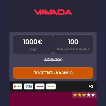
1000€
100
Бонус
Безрисковые вращения
Читать обзор
ПОСЕТИТЬ КАЗИНО
+3